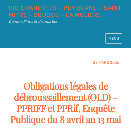
CIQ GRANETTES - PEY BLANC - SAINT
MITRE - SOUQUE - LA MOLIÈRE
Comité d'intérêt de quartier
MENU
23 MARS 2026
Obligations légales de
débroussaillement (OLD) –
PPRIFF et PPRif, Enquête
Publique du 8 avril au 13 mai