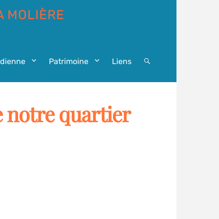
A MOLIÈRE
idienne
Patrimoine
Liens
Search
 notre quartier