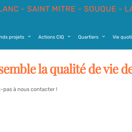
LANC - SAINT MITRE - SOUQUE - L
nds projets
Actions CIQ
Quartiers
Vie quot
emble la qualité de vie de
-pas à nous contacter !